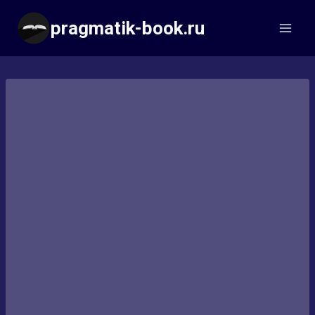
Перейти
pragmatik-book.ru
к
содержимому