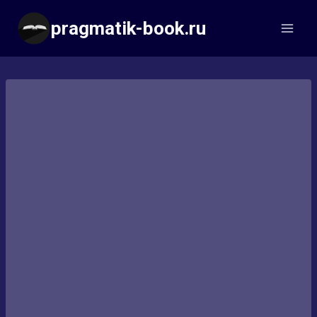
Перейти
pragmatik-book.ru
к
содержимому