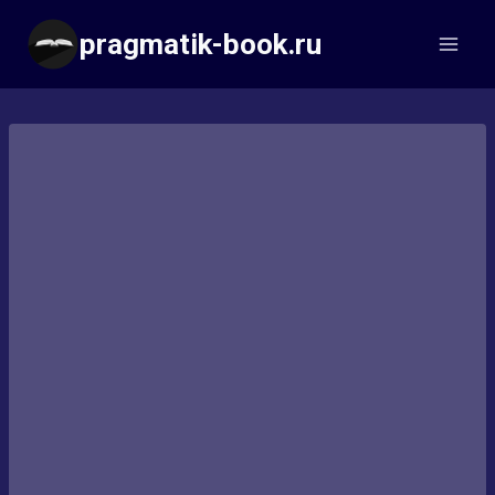
Перейти
pragmatik-book.ru
к
содержимому