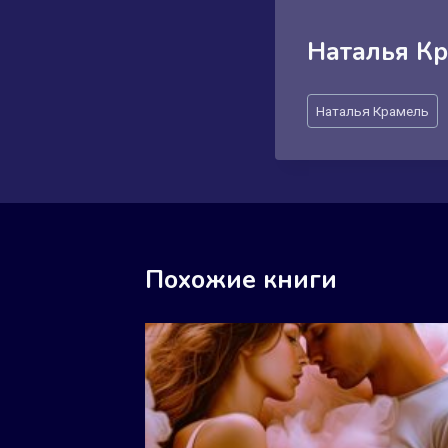
Наталья К
Метки
Наталья Крамель
записи:
Похожие книги