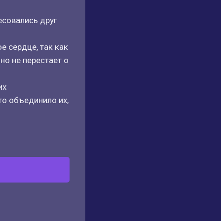
есовались друг
е сердце, так как
но не перестает о
их
то объединило их,