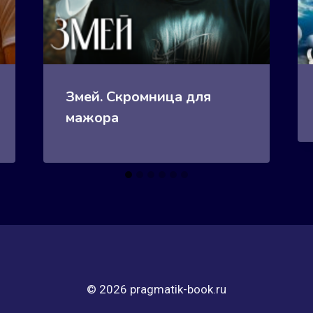
Змей. Скромница для
мажора
© 2026 pragmatik-book.ru