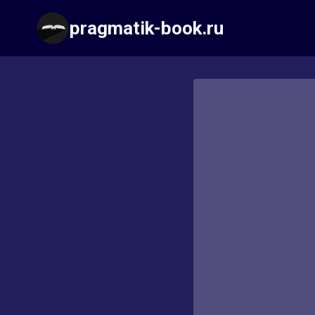
Перейти
pragmatik-book.ru
к
содержимому