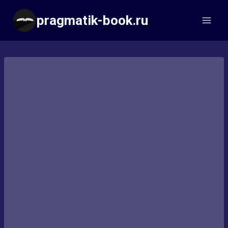
Перейти
pragmatik-book.ru
к
содержимому