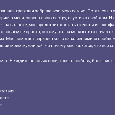
трашная трагедия забрала всю мою семью. Остаться на у
риняв меня, словно свою сестру, впустив в свой дом. И с
я на волоске, мне предстоит достать скелеты из шкафа 
о совсем не просто, потому что на меня кто-то начал охо
х. Мне помогает справляться с навалившимися пробле
авший моим мужчиной. Но почему мне кажется, что всё с
мат. Не ждите розовых пони, только любовь, боль, риск,
тствия
асте
ня