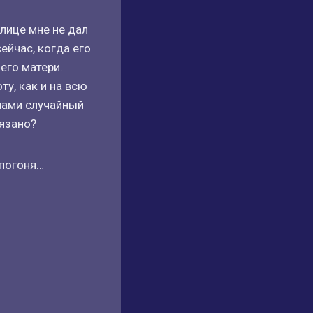
лице мне не дал
ейчас, когда его
его матери.
ту, как и на всю
мами случайный
вязано?
 погоня…