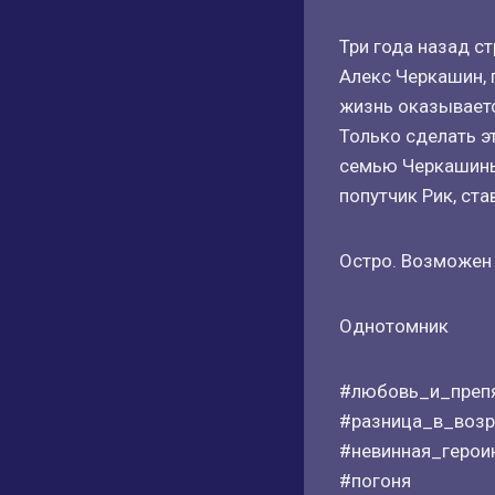
Три года назад с
Алекс Черкашин, п
жизнь оказываетс
Только сделать эт
семью Черкашины
попутчик Рик, ст
Остро. Возможен 
Однотомник
#любовь_и_препя
#разница_в_возр
#невинная_герои
#погоня