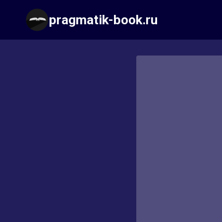
Перейти
pragmatik-book.ru
к
содержимому