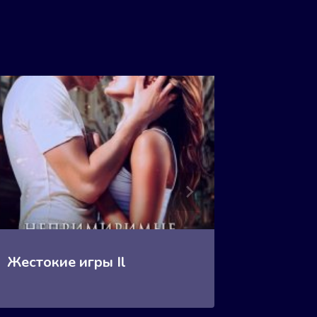
Жестокие игры Il
Жесток