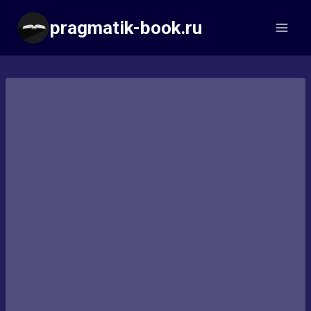
Перейти
pragmatik-book.ru
к
содержимому