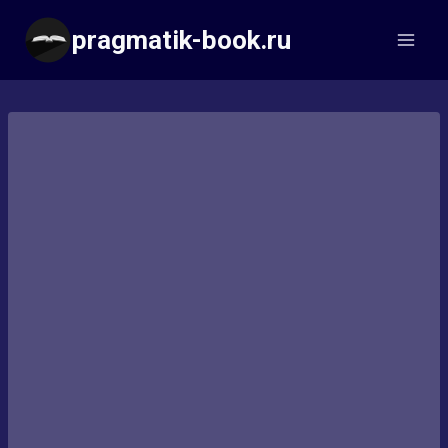
Перейти
pragmatik-book.ru
к
содержимому