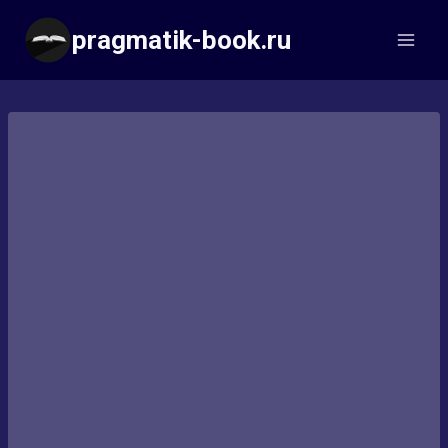
Перейти
pragmatik-book.ru
к
содержимому