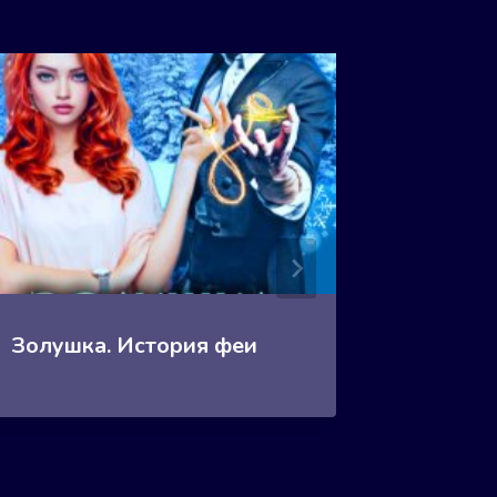
Золушка. История феи
Золушка
Сборни