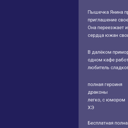
Пышечка Янина пр
приглашение свое
Она переезжает и
сердца южан сво
В далёком примор
одном кафе работ
любитель сладког
полная героиня
драконы
легко, с юмором
ХЭ
Бесплатная полная