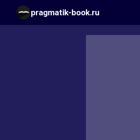
Перейти
pragmatik-book.ru
к
содержимому