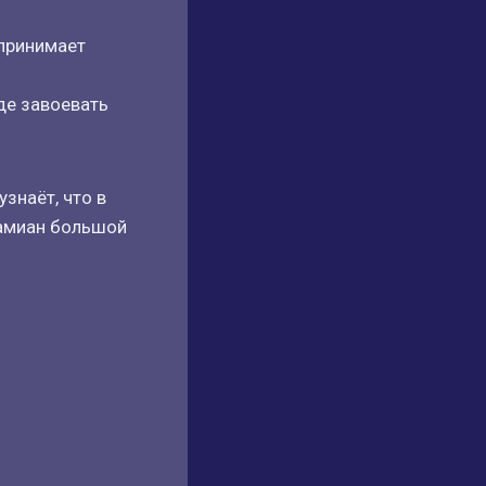
 принимает
де завоевать
знаёт, что в
Дамиан большой