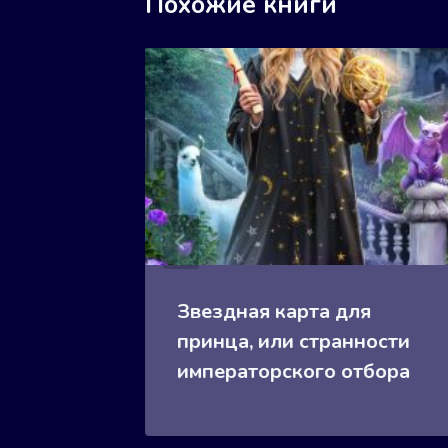
Похожие книги
она
Звездная карта для
принца, или странности
императорского отбора