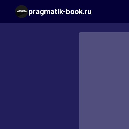
Перейти
pragmatik-book.ru
к
содержимому