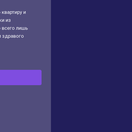
 квартиру и
ки из
о всего лишь
и здравого