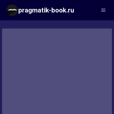
Перейти
pragmatik-book.ru
к
содержимому