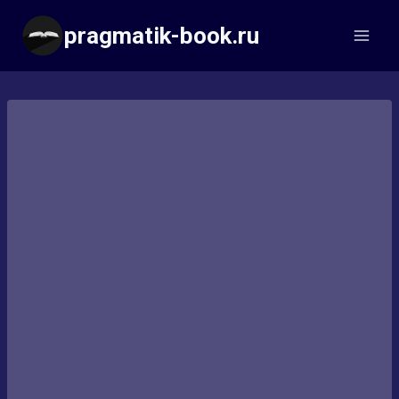
Перейти
pragmatik-book.ru
к
содержимому