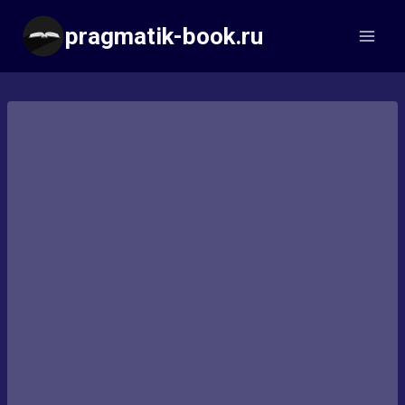
Перейти
pragmatik-book.ru
к
содержимому