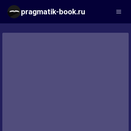
Перейти
pragmatik-book.ru
к
содержимому