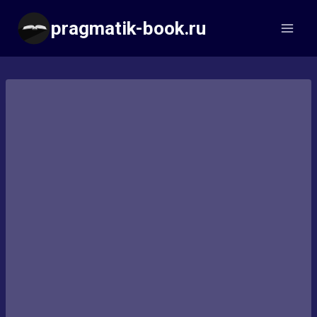
Перейти
pragmatik-book.ru
к
содержимому