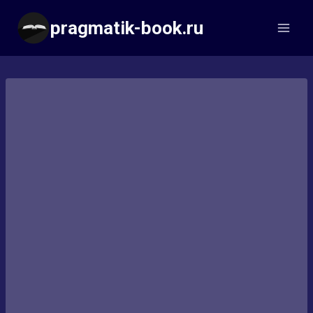
Перейти
pragmatik-book.ru
к
содержимому