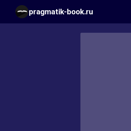
Перейти
pragmatik-book.ru
к
содержимому