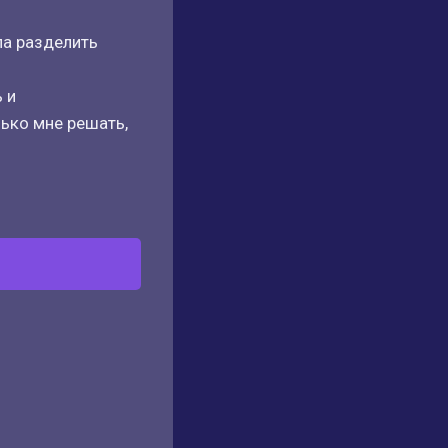
ла разделить
 и
лько мне решать,