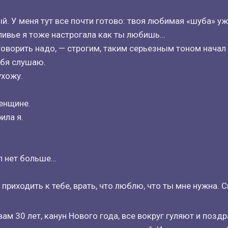
й. У меня тут все почти готово: твоя любимая «шуба» у
ливье я тоже настрогала как ты любишь…
говорить надо, — строгим, таким серьезным тоном начал
тебя слушаю.
ухожу.
женщине.
ила я.
ил нет больше…
приходить к тебе, врать, что люблю, что ты мне нужна. 
вам 30 лет, канун Нового года, все вокруг гуляют и позд