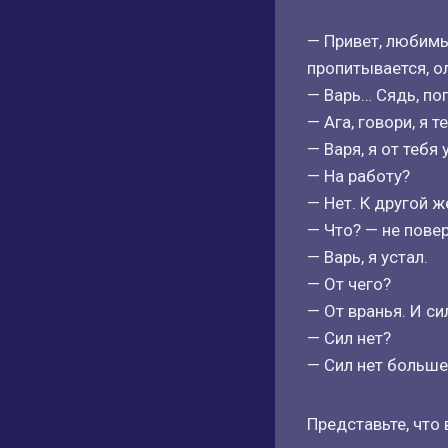
— Привет, любимы
пропитывается, о
— Варь… Сядь, по
— Ага, говори, я 
— Варя, я от тебя 
— На работу?
— Нет. К другой 
— Что? — не повер
— Варь, я устал.
— От чего?
— От вранья. И с
— Сил нет?
— Сил нет больше 
Представьте, что 