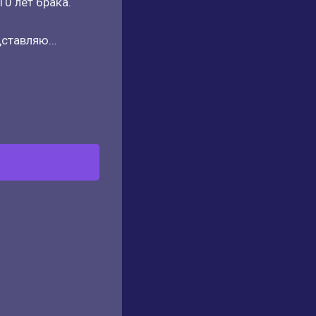
10 лет брака.
едставляю…