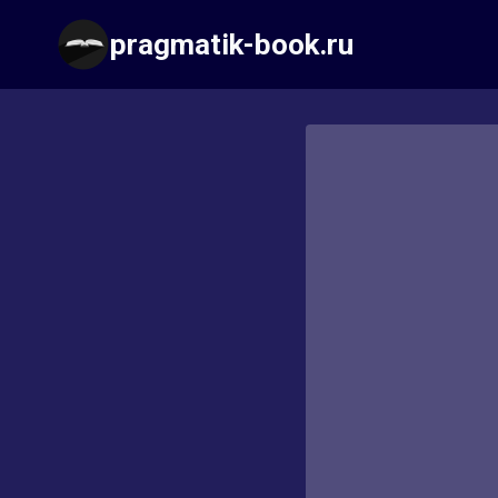
Перейти
pragmatik-book.ru
к
содержимому