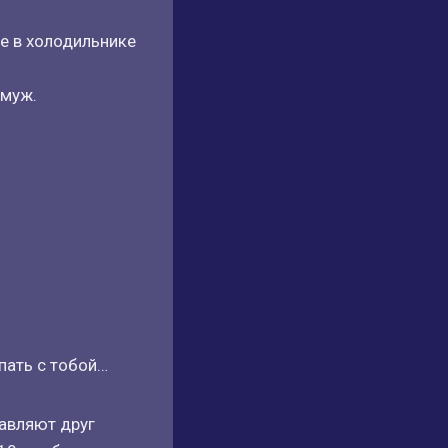
же в холодильнике
 муж.
Спать с тобой…
равляют друг