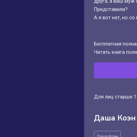
друга, а ваш муж 
Представили?
А я вот нет, но с
Бесплатная полная
Читать книга полн
Для лиц старше 1
Даша Коэн
Метки
Даша Коэн