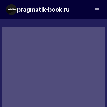
Перейти
pragmatik-book.ru
к
содержимому