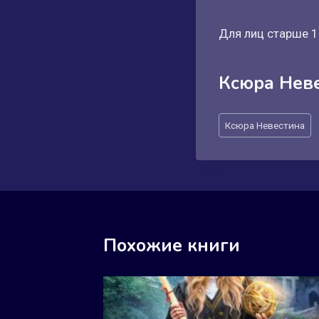
Для лиц старше 1
Ксюра Нев
Метки
Ксюра Невестина
записи:
Похожие книги