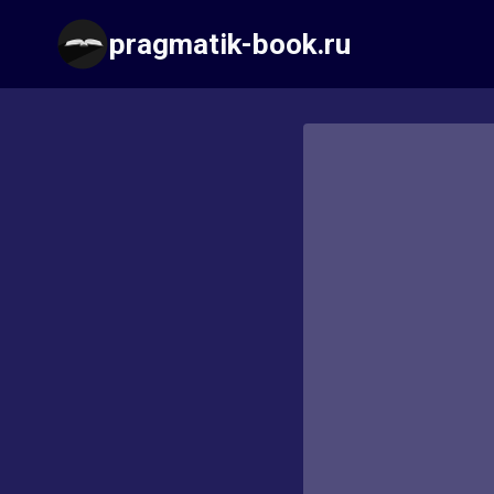
Перейти
pragmatik-book.ru
к
содержимому