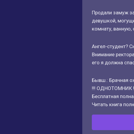
Продали замуж за
девушкой, могуще
комнату, ванную, 
Ангел-студент? С
Внимание ректора
его я должна спас
Бывш.: Брачная о
!!! ОДНОТОМНИК !
Бесплатная полная
Читать книга полн