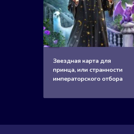
она
Звездная карта для
принца, или странности
императорского отбора