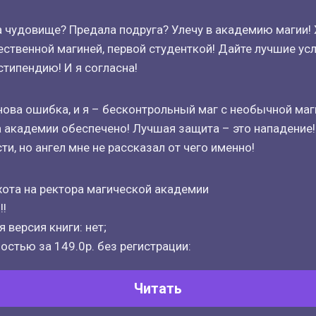
 чудовище? Предала подруга? Улечу в академию магии! 
ственной магиней, первой студенткой! Дайте лучшие ус
стипендию! И я согласна!
нова ошибка, и я – бесконтрольный маг с необычной маг
 академии обеспечено! Лучшая защита – это нападение!
ти, но ангел мне не рассказал от чего именно!
хота на ректора магической академии
!!
 версия книги: нет;
остью за 149.0р. без регистрации:
Читать