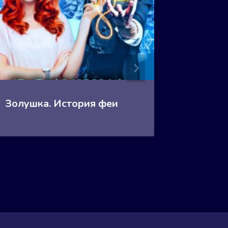
Золушка. История феи
Золушка
Сборни