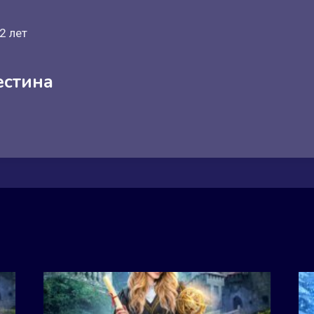
2 лет
естина