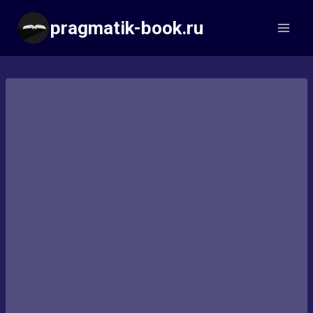
Перейти
pragmatik-book.ru
к
содержимому