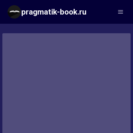
Перейти
pragmatik-book.ru
к
содержимому