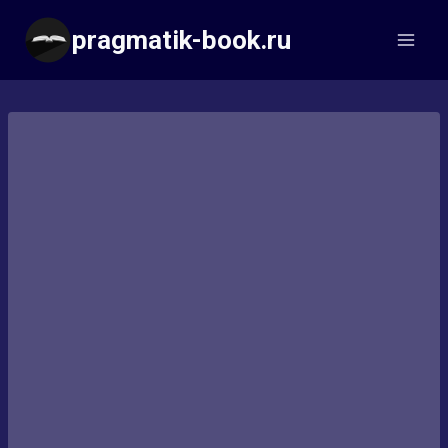
Перейти
pragmatik-book.ru
к
содержимому