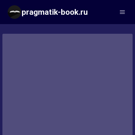
Перейти
pragmatik-book.ru
к
содержимому