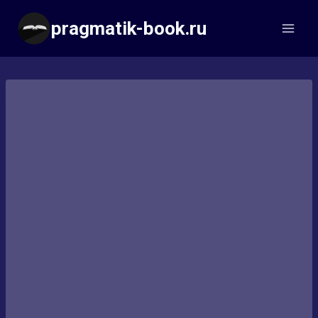
Перейти
pragmatik-book.ru
к
содержимому