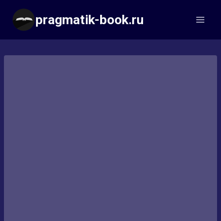
Перейти
pragmatik-book.ru
к
содержимому