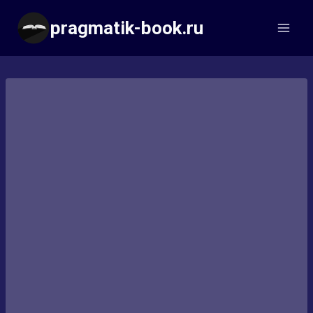
Перейти
pragmatik-book.ru
к
содержимому