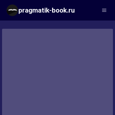
Перейти
pragmatik-book.ru
к
содержимому