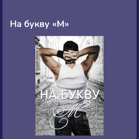
На букву «М»