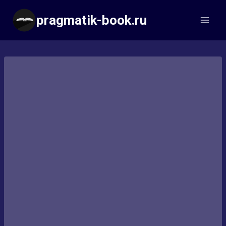
Перейти
pragmatik-book.ru
к
содержимому