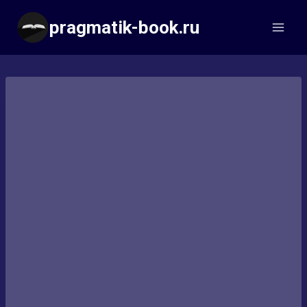
Перейти
pragmatik-book.ru
к
содержимому