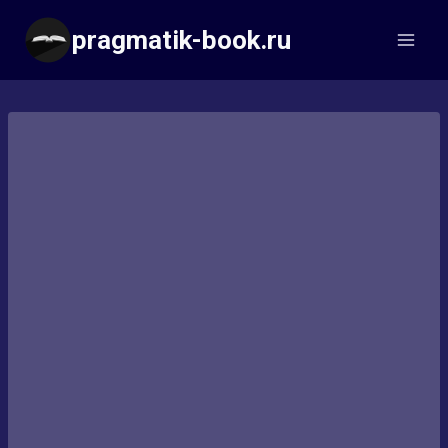
Перейти
pragmatik-book.ru
к
содержимому