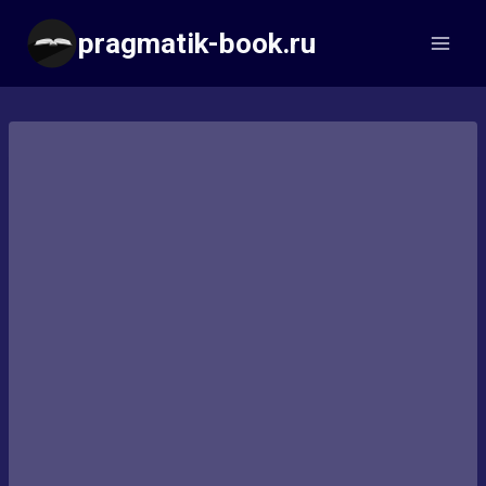
Перейти
pragmatik-book.ru
к
содержимому