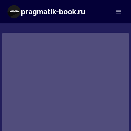
Перейти
pragmatik-book.ru
к
содержимому