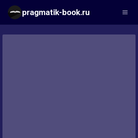
Перейти
pragmatik-book.ru
к
содержимому