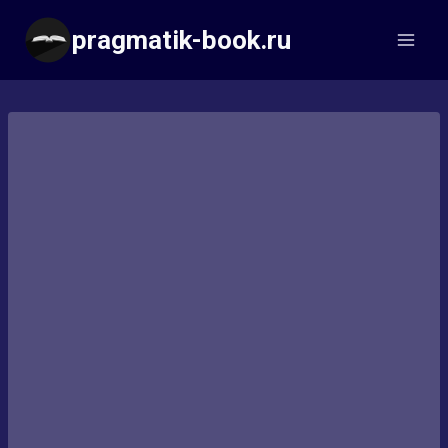
Перейти
pragmatik-book.ru
к
содержимому