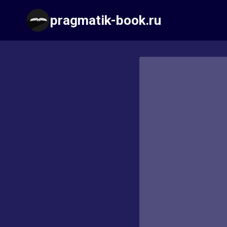
Перейти
pragmatik-book.ru
к
содержимому