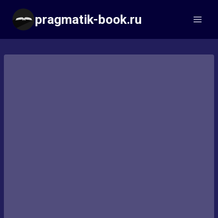
Перейти
pragmatik-book.ru
к
содержимому