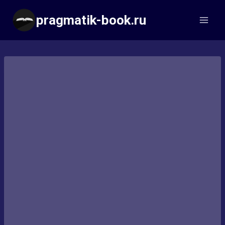
Перейти
pragmatik-book.ru
к
содержимому