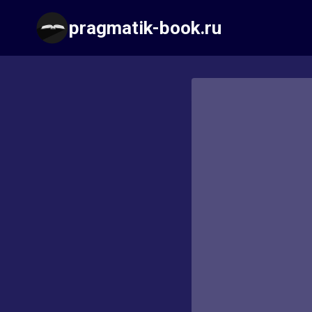
Перейти
pragmatik-book.ru
к
содержимому