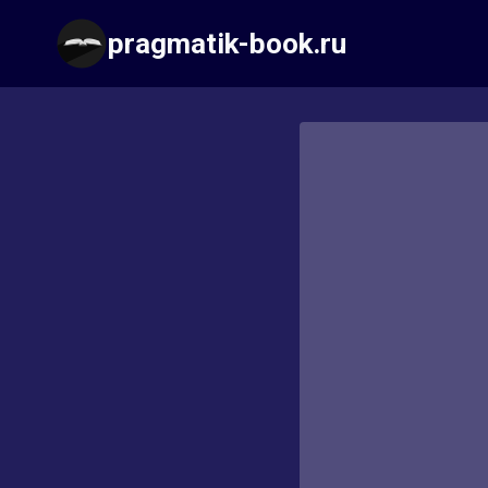
Перейти
pragmatik-book.ru
к
содержимому