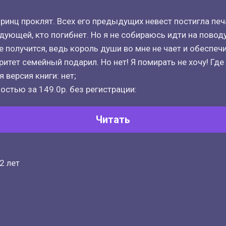
принц проклят. Всех его предыдущих невест постигла печ
дующей, кто погибнет. Но я не собираюсь идти на поводу
е получится, ведь король души во мне не чает и обеспеч
итет семейный подарил. Но нет! Я помирать не хочу! Где 
 версия книги: нет;
остью за 149.0р. без регистрации:
Читать
2 лет