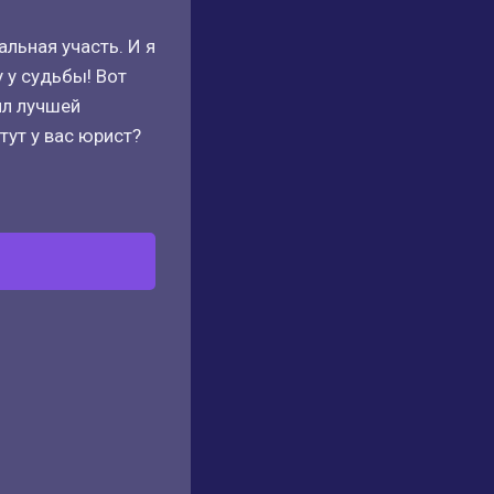
альная участь. И я
 у судьбы! Вот
ил лучшей
тут у вас юрист?