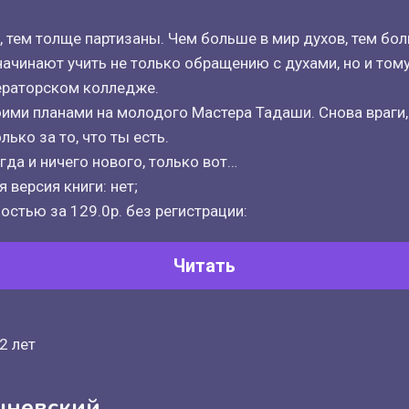
, тем толще партизаны. Чем больше в мир духов, тем бо
ачинают учить не только обращению с духами, но и тому,
ераторском колледже.
оими планами на молодого Мастера Тадаши. Снова враги
лько за то, что ты есть.
гда и ничего нового, только вот…
 версия книги: нет;
остью за 129.0р. без регистрации:
Читать
2 лет
шневский