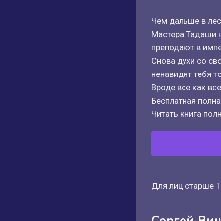
Чем дальше в лес
Мастера Тадаши н
преподают в имп
Снова духи со св
ненавидят тебя то
Вроде все как все
Бесплатная полная
Читать книга полн
Для лиц старше 1
Сергей Ви