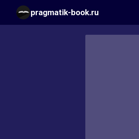
Перейти
pragmatik-book.ru
к
содержимому