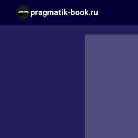
Перейти
pragmatik-book.ru
к
содержимому