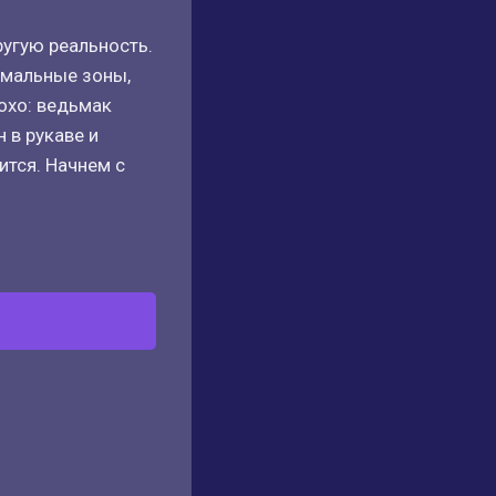
ругую реальность.
номальные зоны,
охо: ведьмак
 в рукаве и
ится. Начнем с