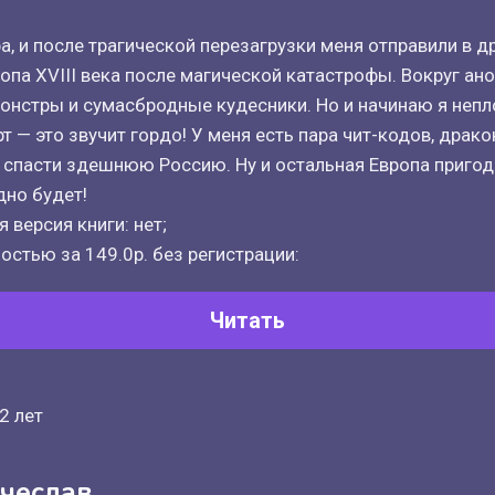
а, и после трагической перезагрузки меня отправили в д
ропа XVIII века после магической катастрофы. Вокруг а
онстры и сумасбродные кудесники. Но и начинаю я непл
 — это звучит гордо! У меня есть пара чит-кодов, дракон
спасти здешнюю Россию. Ну и остальная Европа пригод
дно будет!
 версия книги: нет;
остью за 149.0р. без регистрации:
Читать
2 лет
чеслав