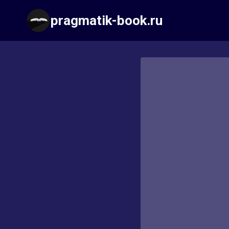
Перейти
pragmatik-book.ru
к
содержимому