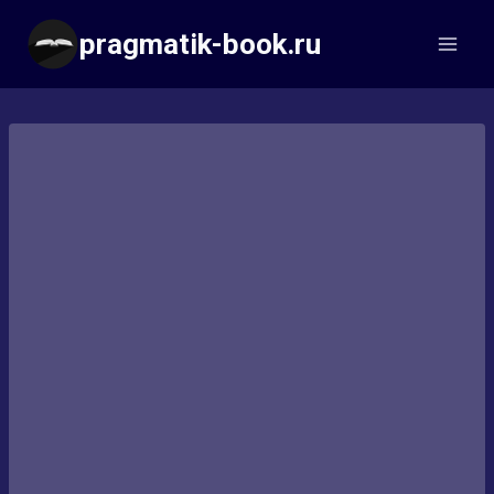
Перейти
pragmatik-book.ru
к
содержимому