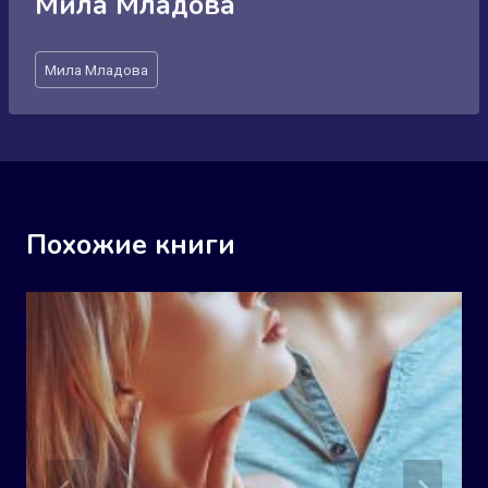
Мила Младова
Метки
Мила Младова
записи:
Похожие книги