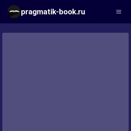
Перейти
pragmatik-book.ru
к
содержимому