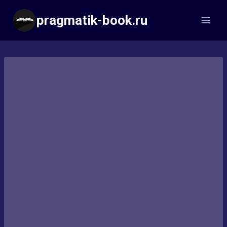
Перейти
pragmatik-book.ru
к
содержимому