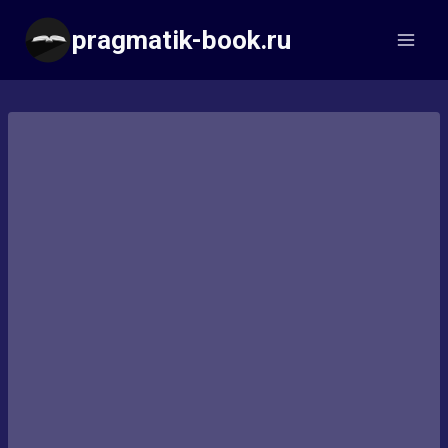
Перейти
pragmatik-book.ru
к
содержимому