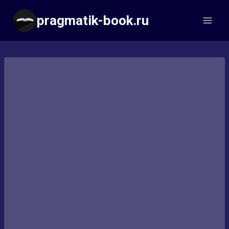
Перейти
pragmatik-book.ru
к
содержимому