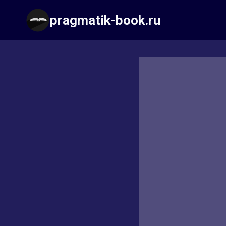
Перейти
pragmatik-book.ru
к
содержимому