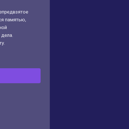
непредвзятое
ся памятью,
ной
 дела.
ту.